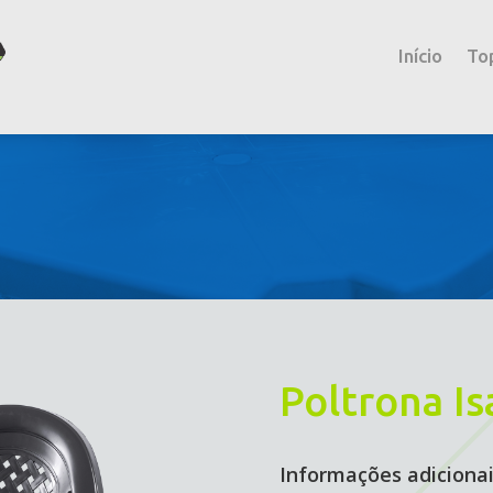
Início
To
Poltrona Is
Informações adiciona