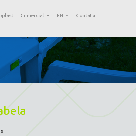
pplast
Comercial
RH
Contato
abela
is