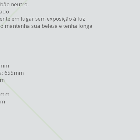
bão neutro.
ado.
mente em lugar sem exposição à luz
to mantenha sua beleza e tenha longa
63mm
ra: 655mm
mm
32mm
mm