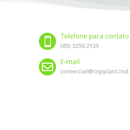
Telefone para contato

(85) 3250.2125
E-mail

comercial@topplast.ind