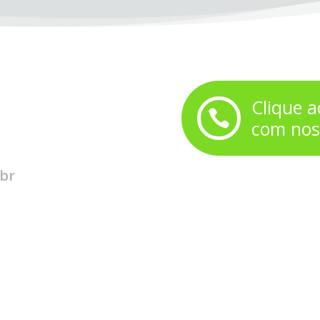
Clique 

com nos
.br