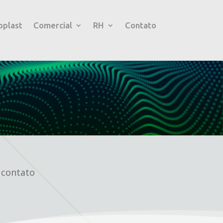
pplast
Comercial
RH
Contato
 contato