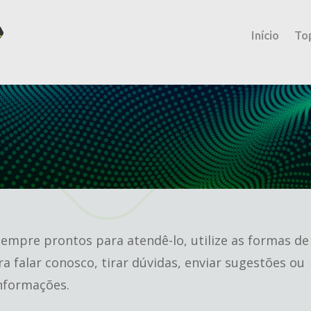
Início
To
empre prontos para atendê-lo, utilize as formas de
a falar conosco, tirar dúvidas, enviar sugestões ou
informações.